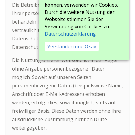
Die Betreiber dieser Seiten nehmen den Schutz
können, verwenden wir Cookies.
Durch die weitere Nutzung der
Ihrer persönlichen Daten sehr ernst. Wir
Webseite stimmen Sie der
behandeln Ihre personenbezogenen Daten
Verwendung von Cookies zu.
vertraulich und entsprechend der gesetzlichen
Datenschutzerklärung
Datenschutzvorschriften sowie dieser
Verstanden und Okay
Datenschutzerklärung.
Die Nutzung unserer Webseite ist in der Regel
ohne Angabe personenbezogener Daten
möglich. Soweit auf unseren Seiten
personenbezogene Daten (beispielsweise Name,
Anschrift oder E-Mail-Adressen) erhoben
werden, erfolgt dies, soweit möglich, stets auf
freiwilliger Basis. Diese Daten werden ohne Ihre
ausdrückliche Zustimmung nicht an Dritte
weitergegeben.